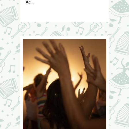
Ac…
Image