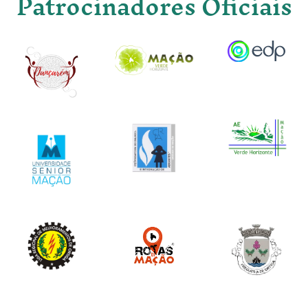
Patrocinadores Oficiais
Image
Image
Image
Image
Image
Image
Image
Image
Image