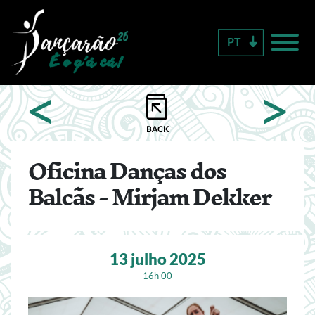
Passar
para
PT
o
conteúdo
principal
<
>
Oficina Danças dos
Balcãs - Mirjam Dekker
13 julho 2025
16h 00
Image