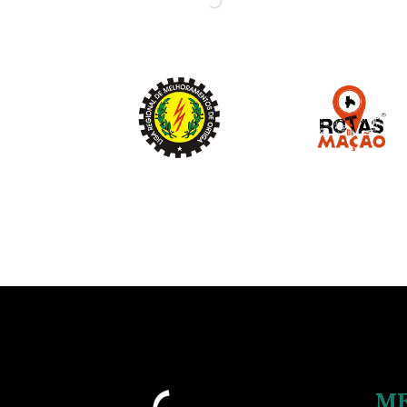
Image
Image
M
Image