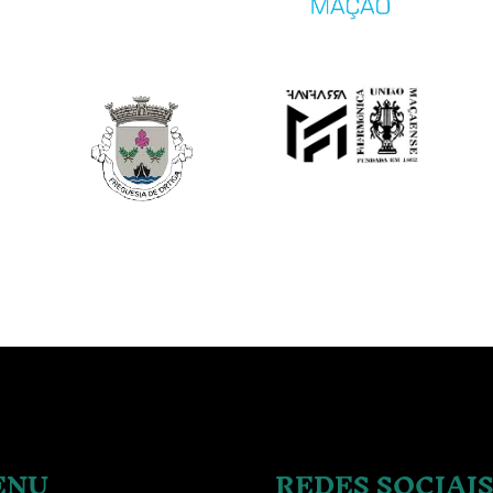
Image
Image
ENU
REDES SOCIAI