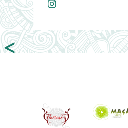
Instagram
<
Image
Image