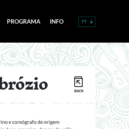
PROGRAMA
INFO
PT
brózio
rino e coreógrafo de origem