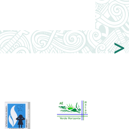
>
Image
Image