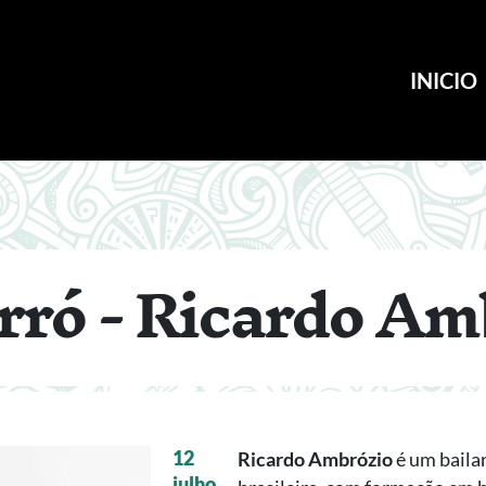
INICIO
rró - Ricardo Am
12
Ricardo Ambrózio
é um baila
julho