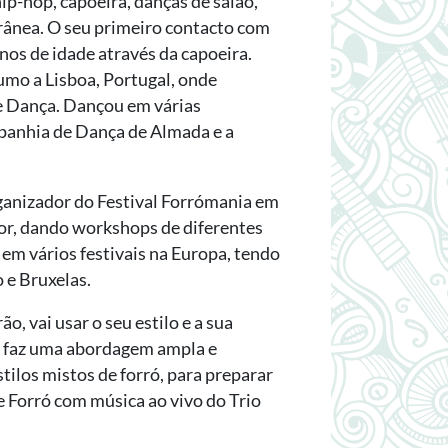
ip-hop, capoeira, danças de salão,
orânea. O seu primeiro contacto com
nos de idade através da capoeira.
rumo a Lisboa, Portugal, onde
 Dança. Dançou em várias
anhia de Dança de Almada e a
ganizador do Festival Forrómania em
or, dando workshops de diferentes
 em vários festivais na Europa, tendo
 e Bruxelas.
̃o, vai usar o seu estilo e a sua
de faz uma abordagem ampla e
tilos mistos de forró, para preparar
e Forró com música ao vivo do Trio