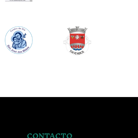
Image
Image
S
CONTACTO