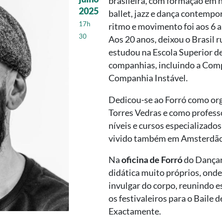
brasileira, com formação em h
2025
ballet, jazz e dança contemp
17h
ritmo e movimento foi aos 6 a
30
Aos 20 anos, deixou o Brasil 
estudou na Escola Superior de
companhias, incluindo a Comp
Companhia Instável.
Dedicou-se ao Forró como or
Torres Vedras e como profess
níveis e cursos especializados
vivido também em Amsterdão
Na
oficina de Forró
do Dançara
didática muito próprios, on
invulgar do corpo, reunindo es
os festivaleiros para o Baile d
Exactamente.